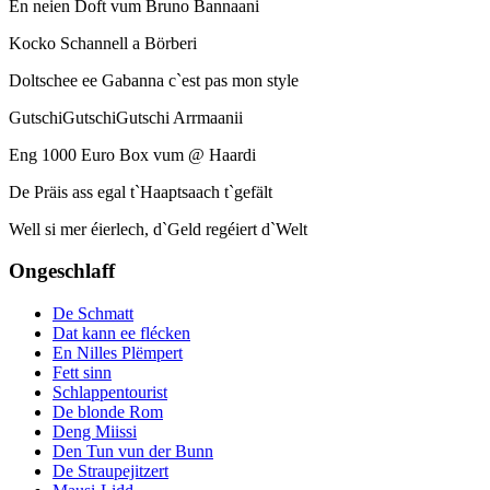
En neien Doft vum Bruno Bannaani
Kocko Schannell a Börberi
Doltschee ee Gabanna c`est pas mon style
GutschiGutschiGutschi Arrmaanii
Eng 1000 Euro Box vum @ Haardi
De Präis ass egal t`Haaptsaach t`gefält
Well si mer éierlech, d`Geld regéiert d`Welt
Ongeschlaff
De Schmatt
Dat kann ee flécken
En Nilles Plëmpert
Fett sinn
Schlappentourist
De blonde Rom
Deng Miissi
Den Tun vun der Bunn
De Straupejitzert