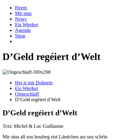
Heem
Mir sinn
News
Eis Wierker
Agenda
Shop
D’Geld regéiert d’Welt
Hei si mir Doheem
Eis Wierker
Ongeschlaff
D’Geld regéiert d’Welt
D’Geld regéiert d’Welt
Text: Michel & Luc Guillaume
Mir sinn all sou houfreg eist Ländchen ass sou schéin