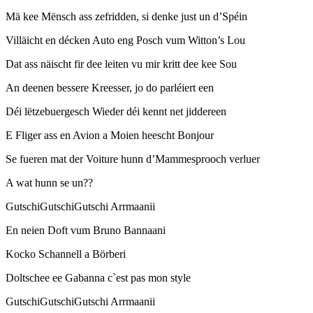
Mä kee Mënsch ass zefridden, si denke just un d’Spéin
Villäicht en décken Auto eng Posch vum Witton’s Lou
Dat ass näischt fir dee leiten vu mir kritt dee kee Sou
An deenen bessere Kreesser, jo do parléiert een
Déi lëtzebuergesch Wieder déi kennt net jiddereen
E Fliger ass en Avion a Moien heescht Bonjour
Se fueren mat der Voiture hunn d’Mammesprooch verluer
A wat hunn se un??
GutschiGutschiGutschi Arrmaanii
En neien Doft vum Bruno Bannaani
Kocko Schannell a Börberi
Doltschee ee Gabanna c`est pas mon style
GutschiGutschiGutschi Arrmaanii