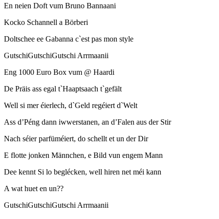
En neien Doft vum Bruno Bannaani
Kocko Schannell a Börberi
Doltschee ee Gabanna c`est pas mon style
GutschiGutschiGutschi Arrmaanii
Eng 1000 Euro Box vum @ Haardi
De Präis ass egal t`Haaptsaach t`gefält
Well si mer éierlech, d`Geld regéiert d`Welt
Ass d’Péng dann iwwerstanen, an d’Falen aus der Stir
Nach séier parfüméiert, do schellt et un der Dir
E flotte jonken Männchen, e Bild vun engem Mann
Dee kennt Si lo beglécken, well hiren net méi kann
A wat huet en un??
GutschiGutschiGutschi Arrmaanii