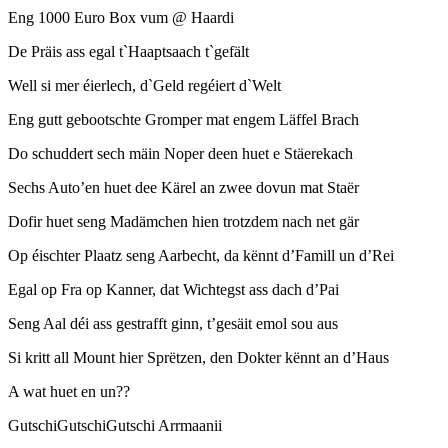
Eng 1000 Euro Box vum @ Haardi
De Präis ass egal t`Haaptsaach t`gefält
Well si mer éierlech, d`Geld regéiert d`Welt
Eng gutt gebootschte Gromper mat engem Läffel Brach
Do schuddert sech mäin Noper deen huet e Stäerekach
Sechs Auto’en huet dee Kärel an zwee dovun mat Staër
Dofir huet seng Madämchen hien trotzdem nach net gär
Op éischter Plaatz seng Aarbecht, da kënnt d’Famill un d’Rei
Egal op Fra op Kanner, dat Wichtegst ass dach d’Pai
Seng Aal déi ass gestrafft ginn, t’gesäit emol sou aus
Si kritt all Mount hier Sprëtzen, den Dokter kënnt an d’Haus
A wat huet en un??
GutschiGutschiGutschi Arrmaanii