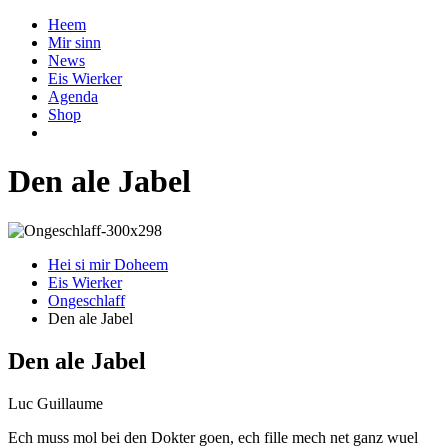
Heem
Mir sinn
News
Eis Wierker
Agenda
Shop
Den ale Jabel
Hei si mir Doheem
Eis Wierker
Ongeschlaff
Den ale Jabel
Den ale Jabel
Luc Guillaume
Ech muss mol bei den Dokter goen, ech fille mech net ganz wuel