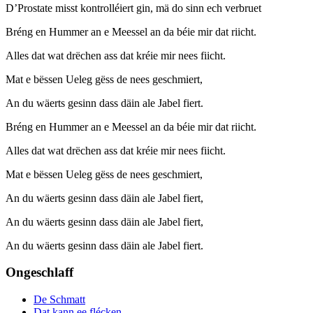
D’Prostate misst kontrolléiert gin, mä do sinn ech verbruet
Bréng en Hummer an e Meessel an da béie mir dat riicht.
Alles dat wat drëchen ass dat kréie mir nees fiicht.
Mat e bëssen Ueleg gëss de nees geschmiert,
An du wäerts gesinn dass däin ale Jabel fiert.
Bréng en Hummer an e Meessel an da béie mir dat riicht.
Alles dat wat drëchen ass dat kréie mir nees fiicht.
Mat e bëssen Ueleg gëss de nees geschmiert,
An du wäerts gesinn dass däin ale Jabel fiert,
An du wäerts gesinn dass däin ale Jabel fiert,
An du wäerts gesinn dass däin ale Jabel fiert.
Ongeschlaff
De Schmatt
Dat kann ee flécken