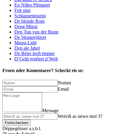
En Nilles Plëmpert
Fett sinn
Schlappentourist
De blonde Rom
Deng Miissi
Den Tun vun der Bunn
De Straupejitzert
Mausi-Lidd
Den ale Jabel
De Béier leeft ëmmer
D’Geld regéiert d’Welt
Froen oder Komentarer?
Scheckt eis se:
Numm
Email
Message
Weivill as siewe mol 3?
Fortschecken
Dëppegéisser a.s.b.l.
76 rue du Scheid