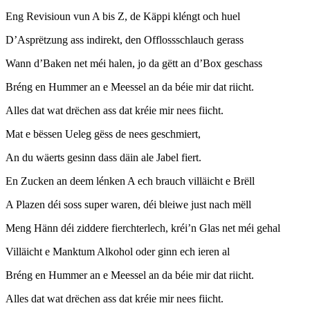
Eng Revisioun vun A bis Z, de Käppi kléngt och huel
D’Asprëtzung ass indirekt, den Offlossschlauch gerass
Wann d’Baken net méi halen, jo da gëtt an d’Box geschass
Bréng en Hummer an e Meessel an da béie mir dat riicht.
Alles dat wat drëchen ass dat kréie mir nees fiicht.
Mat e bëssen Ueleg gëss de nees geschmiert,
An du wäerts gesinn dass däin ale Jabel fiert.
En Zucken an deem lénken A ech brauch villäicht e Brëll
A Plazen déi soss super waren, déi bleiwe just nach mëll
Meng Hänn déi ziddere fierchterlech, kréi’n Glas net méi gehal
Villäicht e Manktum Alkohol oder ginn ech ieren al
Bréng en Hummer an e Meessel an da béie mir dat riicht.
Alles dat wat drëchen ass dat kréie mir nees fiicht.