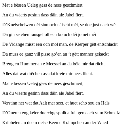
Mat e bëssen Ueleg gëss de nees geschmiert,
An du wäerts gesinn dass däin ale Jabel fiert.
D’Knéischeiwen déi sinn och näischt méi, se doe just nach wéi
Da gin se eben rausgeholl ech brauch déi jo net méi
De Vidange misst een och mol man, de Kierper gëtt entschlackt
Da muss ee ganz vill pisse go’en an ‘t gëtt manner gekackt
Bréng en Hummer an e Meessel an da béie mir dat riicht.
Alles dat wat drëchen ass dat kréie mir nees fiicht.
Mat e bëssen Ueleg gëss de nees geschmiert,
An du wäerts gesinn dass däin ale Jabel fiert.
Verstinn net wat dat Aalt mer seet, et huet scho sou en Hals
D’Oueren eng kéier duerchgespullt a fräi gemaach vum Schmalz
Kribbelen an deem rietse Been e Krämpchen an der Wued