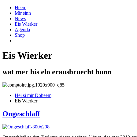
Heem
Mir sinn
News
Eis Wierker
Agenda
Shop
Eis Wierker
wat mer bis elo erausbruecht hunn
Hei si mir Doheem
Eis Wierker
Ongeschlaff