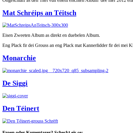
Ongeschlaff as den Titel vun eisem eischten Album dee mer 2012 er
Mat Schréips an Téitsch
Eisen Zweeten Album as direkt en duebelen Album.
Eng Plack fir dei Grouss an eng Plack mat Kannerlidder fir dei mei K
Monarchie
De Siggi
Den Téinert
Froen oder Komentarer?
Scheckt eis se: