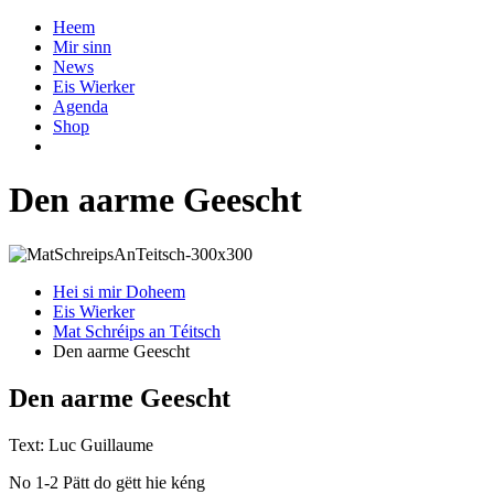
Heem
Mir sinn
News
Eis Wierker
Agenda
Shop
Den aarme Geescht
Hei si mir Doheem
Eis Wierker
Mat Schréips an Téitsch
Den aarme Geescht
Den aarme Geescht
Text: Luc Guillaume
No 1-2 Pätt do gëtt hie kéng