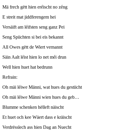
Mä frech gëtt hien eréischt no zéng
E streit mat jiddferengem hei
Versäift am léifsten seng ganz Pei
Seng Spiichten si bei eis bekannt
All Owes gëtt de Wiert vernannt
Säin Aalt léist hien lo net méi drun
Well hien huet hat bedrunn
Refrain:
Oh mäi léiwe Männi, wat hues du gestiicht
Oh mäi léiwe Männi wien hues du geb…
Blumme schenken hëlleft näischt
Et huet och kee Wäert dass e kräischt
Verdrësslech ass hien Dag an Nuecht