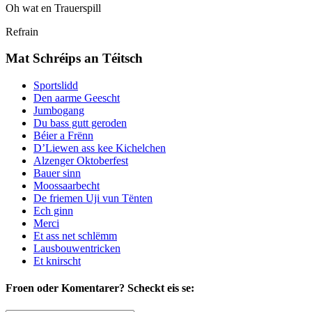
Oh wat en Trauerspill
Refrain
Mat Schréips an Téitsch
Sportslidd
Den aarme Geescht
Jumbogang
Du bass gutt geroden
Béier a Frënn
D’Liewen ass kee Kichelchen
Alzenger Oktoberfest
Bauer sinn
Moossaarbecht
De friemen Uji vun Tënten
Ech ginn
Merci
Et ass net schlëmm
Lausbouwentricken
Et knirscht
Froen oder Komentarer?
Scheckt eis se: