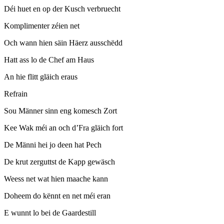
Déi huet en op der Kusch verbruecht
Komplimenter zéien net
Och wann hien säin Häerz ausschëdd
Hatt ass lo de Chef am Haus
An hie flitt gläich eraus
Refrain
Sou Männer sinn eng komesch Zort
Kee Wak méi an och d’Fra gläich fort
De Männi hei jo deen hat Pech
De krut zerguttst de Kapp gewäsch
Weess net wat hien maache kann
Doheem do kënnt en net méi eran
E wunnt lo bei de Gaardestill