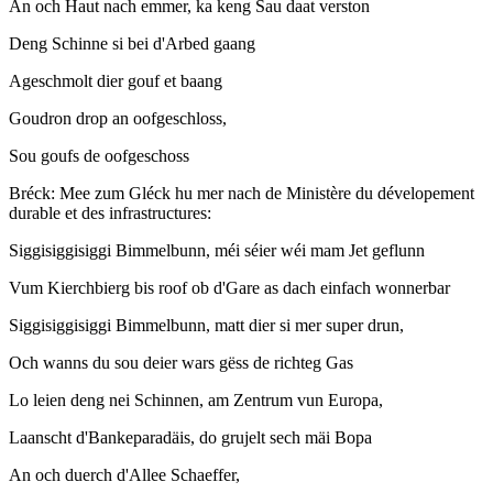
An och Haut nach emmer, ka keng Sau daat verston
Deng Schinne si bei d'Arbed gaang
Ageschmolt dier gouf et baang
Goudron drop an oofgeschloss,
Sou goufs de oofgeschoss
Bréck: Mee zum Gléck hu mer nach de Ministère du dévelopement
durable et des infrastructures:
Siggisiggisiggi Bimmelbunn, méi séier wéi mam Jet geflunn
Vum Kierchbierg bis roof ob d'Gare as dach einfach wonnerbar
Siggisiggisiggi Bimmelbunn, matt dier si mer super drun,
Och wanns du sou deier wars gëss de richteg Gas
Lo leien deng nei Schinnen, am Zentrum vun Europa,
Laanscht d'Bankeparadäis, do grujelt sech mäi Bopa
An och duerch d'Allee Schaeffer,