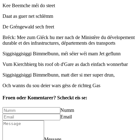
Kee Beemche méi do steet
Daat as guer net schlëmm
De Gréngewald sech freet
Bréck: Mee zum Gléck hu mer nach de Ministère du dévelopement
durable et des infrastructures, départements des transports
Siggisiggisiggi Bimmelbunn, méi séier wéi mam Jet geflunn
Vum Kierchbierg bis roof ob d'Gare as dach einfach wonnerbar
Siggisiggisiggi Bimmelbunn, matt dier si mer super drun,
Och wanns du sou deier wars gëss de richteg Gas
Froen oder Komentarer?
Scheckt eis se:
Numm
Email
Message