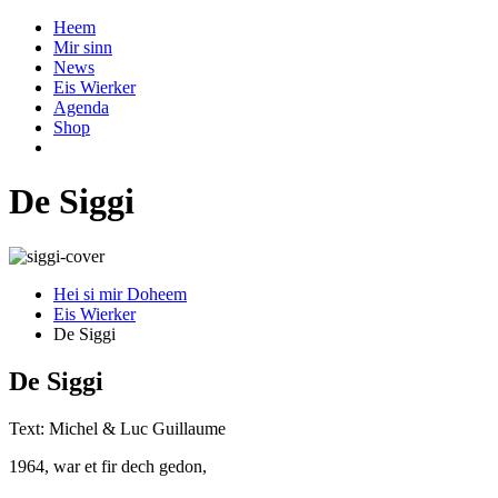
Heem
Mir sinn
News
Eis Wierker
Agenda
Shop
De Siggi
Hei si mir Doheem
Eis Wierker
De Siggi
De Siggi
Text: Michel & Luc Guillaume
1964, war et fir dech gedon,